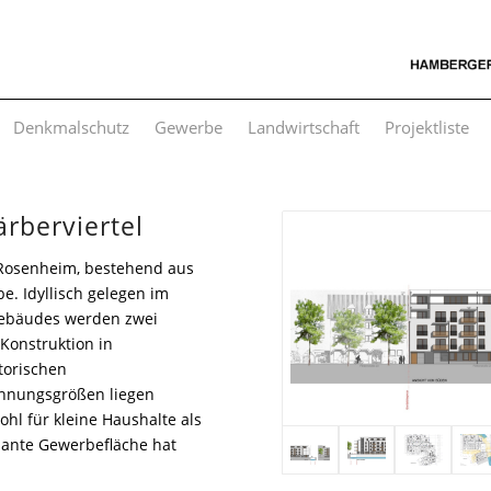
Denkmalschutz
Gewerbe
Landwirtschaft
Projektliste
rberviertel
Rosenheim, bestehend aus
 Idyllisch gelegen im
gebäudes werden zwei
onstruktion in
torischen
hnungsgrößen liegen
hl für kleine Haushalte als
plante Gewerbefläche hat